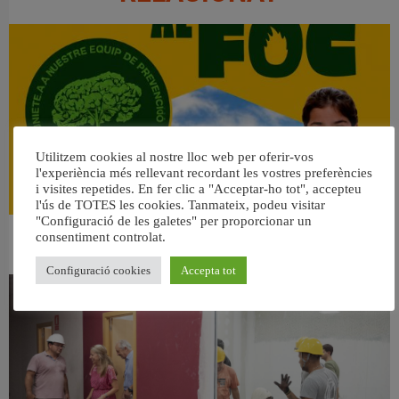
Utilitzem cookies al nostre lloc web per oferir-vos
l'experiència més rellevant recordant les vostres preferències
i visites repetides. En fer clic a "Acceptar-ho tot", accepteu
l'ús de TOTES les cookies. Tanmateix, podeu visitar
"Configuració de les galetes" per proporcionar un
consentiment controlat.
👀 Una mirada atenta puede marcar la diferencia.
31 juliol, 2026
Configuració cookies
Accepta tot