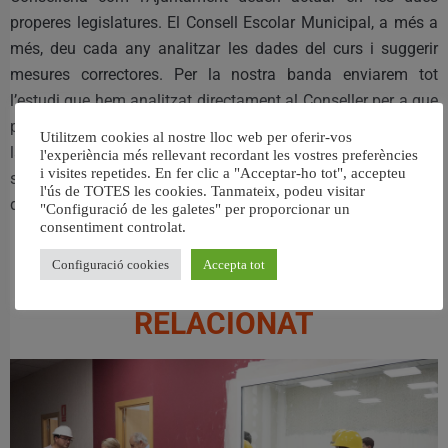
properes legislatures. El Consell Escolar Municipal, a més a
més, deu cada any analitzar les dades del curs i suggerir
mesures correctores. Per la nostra banda enviarem tot
l’estudi que hem analitzat directament al Conseller per a que
pose en marxa mesures correctores per al curs vinent, ja que
Utilitzem cookies al nostre lloc web per oferir-vos
la situació no es pot sostenir: els diners públics no poden
l'experiència més rellevant recordant les vostres preferències
i visites repetides. En fer clic a "Acceptar-ho tot", accepteu
servir per finançar la segregació escolar. Tots els centres
l'ús de TOTES les cookies. Tanmateix, podeu visitar
d’Algemesí que vulguen rebre’ls han de ser inclusius.
"Configuració de les galetes" per proporcionar un
consentiment controlat.
Configuració cookies
Accepta tot
RELACIONAT