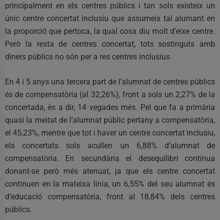
principalment en els centres públics i tan sols existeix un
únic centre concertat inclusiu que assumeix tal alumant en
la proporció que pertoca, la qual cosa diu molt d’eixe centre.
Però la resta de centres concertat, tots sostinguts amb
diners públics no són per a res centres inclusius.
En 4 i 5 anys una tercera part de l’alumnat de centres públics
és de compensatòria (al 32,26%), front a sols un 2,27% de la
concertada, és a dir, 14 vegades més. Pel que fa a primària
quasi la meitat de l’alumnat públic pertany a compensatòria,
el 45,23%, mentre que tot i haver un centre concertat inclusiu,
els concertats sols acullen un 6,88% d’alumnat de
compensatòria. En secundària el desequilibri continua
donant-se però més atenuat, ja que els centre concertat
continuen en la mateixa línia, un 6,55% del seu alumnat és
d’educació compensatòria, front al 18,84% dels centres
públics.