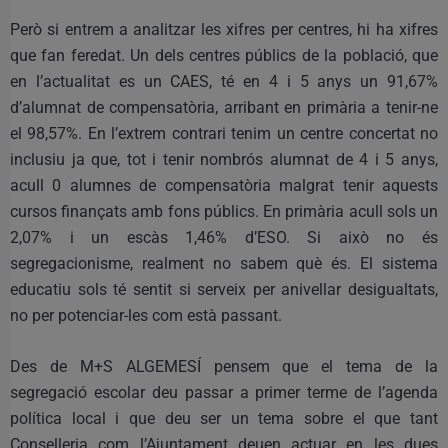
Però si entrem a analitzar les xifres per centres, hi ha xifres
que fan feredat. Un dels centres públics de la població, que
en l’actualitat es un CAES, té en 4 i 5 anys un 91,67%
d’alumnat de compensatòria, arribant en primària a tenir-ne
el 98,57%. En l’extrem contrari tenim un centre concertat no
inclusiu ja que, tot i tenir nombrós alumnat de 4 i 5 anys,
acull 0 alumnes de compensatòria malgrat tenir aquests
cursos finançats amb fons públics. En primària acull sols un
2,07% i un escàs 1,46% d’ESO. Si això no és
segregacionisme, realment no sabem què és. El sistema
educatiu sols té sentit si serveix per anivellar desigualtats,
no per potenciar-les com està passant.
Des de M+S ALGEMESÍ pensem que el tema de la
segregació escolar deu passar a primer terme de l’agenda
política local i que deu ser un tema sobre el que tant
Conselleria com l’Ajuntament deuen actuar en les dues