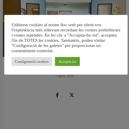
Utilitzem cookies al nostre lloc web per oferir-vos
l'experiència més rellevant recordant les vostres preferències
i visites repetides. En fer clic a "Acceptar-ho tot", accepteu
l'ús de TOTES les cookies. Tanmateix, podeu visitar
"Configuració de les galetes" per proporcionar un
consentiment controlat.
Configuració cookies
Accepta tot
València reforma l’Escola Infantil Pardalets i instal·larà aire condicionat a totes
les aules
5 agost, 2026