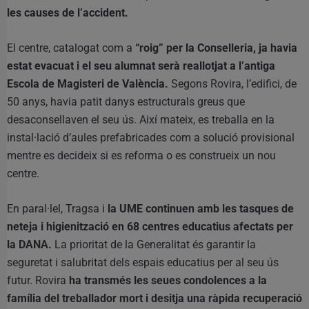
les causes de l’accident.
El centre, catalogat com a
“roig” per la Conselleria, ja havia
estat evacuat i el seu alumnat serà reallotjat a l’antiga
Escola de Magisteri de València.
Segons Rovira, l’edifici, de
50 anys, havia patit danys estructurals greus que
desaconsellaven el seu ús. Així mateix, es treballa en la
instal·lació d’aules prefabricades com a solució provisional
mentre es decideix si es reforma o es construeix un nou
centre.
En paral·lel, Tragsa i
la UME continuen amb les tasques de
neteja i higienització en 68 centres educatius afectats per
la DANA.
La prioritat de la Generalitat és garantir la
seguretat i salubritat dels espais educatius per al seu ús
futur. Rovira
ha transmés les seues condolences a la
família del treballador mort i desitja una ràpida recuperació