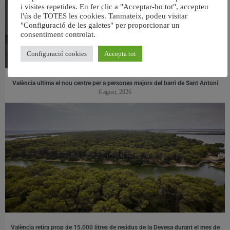
i visites repetides. En fer clic a "Acceptar-ho tot", accepteu
l'ús de TOTES les cookies. Tanmateix, podeu visitar
"Configuració de les galetes" per proporcionar un
consentiment controlat.
Configuració cookies
Accepta tot
València ultima el nou centre per a persones majors del barri de Sant Antoni
6 agost, 2026
València retira prop de 15.000 litres de residus de la Devesa durant el mes de