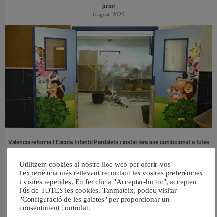
juliol
6 agost, 2026
València reforma l’Escola Infantil Pardalets i instal·larà aire condicionat a totes
les aules
5 agost, 2026
Utilitzem cookies al nostre lloc web per oferir-vos
l'experiència més rellevant recordant les vostres preferències
i visites repetides. En fer clic a "Acceptar-ho tot", accepteu
l'ús de TOTES les cookies. Tanmateix, podeu visitar
"Configuració de les galetes" per proporcionar un
consentiment controlat.