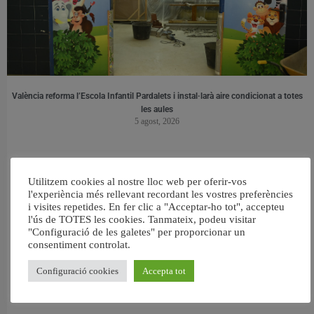
València reforma l’Escola Infantil Pardalets i instal·larà aire condicionat a totes
les aules
5 agost, 2026
Utilitzem cookies al nostre lloc web per oferir-vos
l'experiència més rellevant recordant les vostres preferències
i visites repetides. En fer clic a "Acceptar-ho tot", accepteu
l'ús de TOTES les cookies. Tanmateix, podeu visitar
"Configuració de les galetes" per proporcionar un
consentiment controlat.
Configuració cookies
Accepta tot