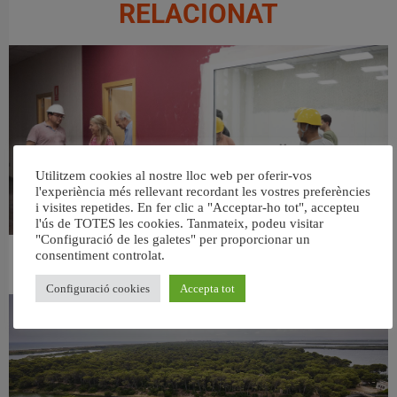
RELACIONAT
Utilitzem cookies al nostre lloc web per oferir-vos
l'experiència més rellevant recordant les vostres preferències
i visites repetides. En fer clic a "Acceptar-ho tot", accepteu
l'ús de TOTES les cookies. Tanmateix, podeu visitar
"Configuració de les galetes" per proporcionar un
consentiment controlat.
València ultima el nou centre per a persones majors del barri de Sant Antoni
6 agost, 2026
Configuració cookies
Accepta tot