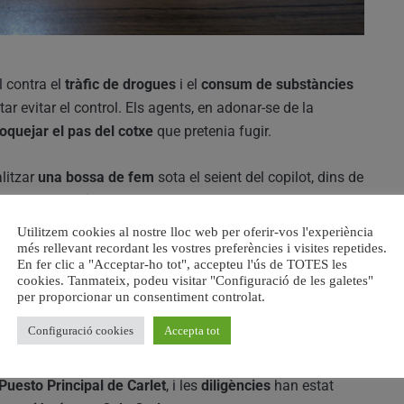
l contra el
tràfic de drogues
i el
consum de substàncies
tar evitar el control. Els agents, en adonar-se de la
loquejar el pas del cotxe
que pretenia fugir.
alitzar
una bossa de fem
sota el seient del copilot, dins de
es de
1,167 quilograms
. Després de realitzar-li un
test de
n cocaïna
.
Utilitzem cookies al nostre lloc web per oferir-vos l'experiència
més rellevant recordant les vostres preferències i visites repetides.
En fer clic a "Acceptar-ho tot", accepteu l'ús de TOTES les
32 anys i nacionalitat espanyola
per un presumpte
cookies. Tanmateix, podeu visitar "Configuració de les galetes"
per proporcionar un consentiment controlat.
Configuració cookies
Accepta tot
rocedència i el destí de la droga
.
Puesto Principal de Carlet
, i les
diligències
han estat