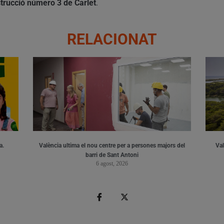
strucció número 3 de Carlet
.
RELACIONAT
a.
València ultima el nou centre per a persones majors del
Val
barri de Sant Antoni
6 agost, 2026