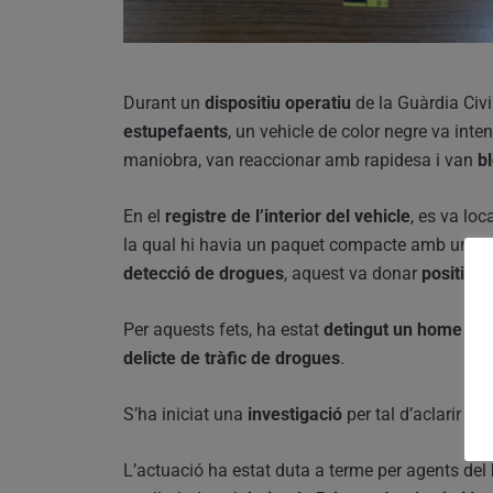
Durant un
dispositiu operatiu
de la Guàrdia Civi
estupefaents
, un vehicle de color negre va inten
maniobra, van reaccionar amb rapidesa i van
b
En el
registre de l’interior del vehicle
, es va loc
la qual hi havia un paquet compacte amb un p
detecció de drogues
, aquest va donar
positiu e
Per aquests fets, ha estat
detingut un home de 
delicte de tràfic de drogues
.
S’ha iniciat una
investigació
per tal d’aclarir la
p
L’actuació ha estat duta a terme per agents del