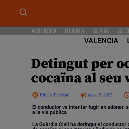
AGRICULTURA
ECONOMIA
CULTURA
SOCIE
VALENCIA
Detingut per o
cocaïna al seu 
Ribera Televisió
agost 8, 2025
El conductor va intentar fugir en adonar-s
a la via pública
La Guàrdia Civil ha detingut el conductor