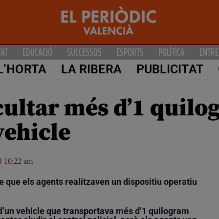
TAT
EDUCACIÓ
SUCCESSOS
ESPORTS
POLÍTICA
ENTRE
L’HORTA
LA RIBERA
PUBLICITAT
cultar més d’1 quilo
vehicle
10:22 am
e que els agents realitzaven un dispositiu operatiu
 d’un vehicle que transportava més d’1 quilogram