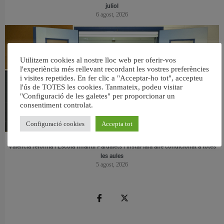
juliol
6 agost, 2026
Utilitzem cookies al nostre lloc web per oferir-vos
l'experiència més rellevant recordant les vostres preferències
i visites repetides. En fer clic a "Acceptar-ho tot", accepteu
l'ús de TOTES les cookies. Tanmateix, podeu visitar
"Configuració de les galetes" per proporcionar un
consentiment controlat.
Configuració cookies
Accepta tot
València reforma l’Escola Infantil Pardalets i instal·larà aire condicionat a totes
les aules
5 agost, 2026