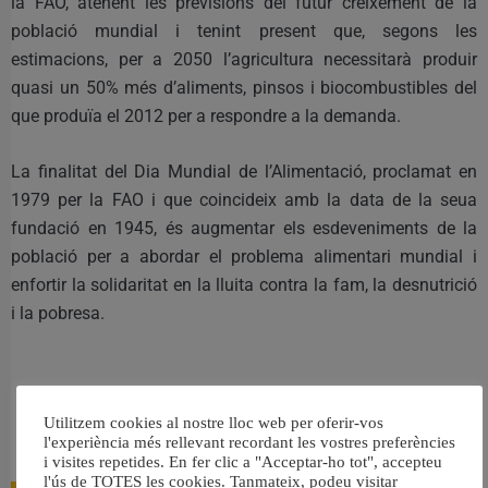
la FAO, atenent les previsions del futur creixement de la
població mundial i tenint present que, segons les
estimacions, per a 2050 l’agricultura necessitarà produir
quasi un 50% més d’aliments, pinsos i biocombustibles del
que produïa el 2012 per a respondre a la demanda.
La finalitat del Dia Mundial de l’Alimentació, proclamat en
1979 per la FAO i que coincideix amb la data de la seua
fundació en 1945, és augmentar els esdeveniments de la
població per a abordar el problema alimentari mundial i
enfortir la solidaritat en la lluita contra la fam, la desnutrició
i la pobresa.
Utilitzem cookies al nostre lloc web per oferir-vos
RELACIONAT
l'experiència més rellevant recordant les vostres preferències
i visites repetides. En fer clic a "Acceptar-ho tot", accepteu
l'ús de TOTES les cookies. Tanmateix, podeu visitar