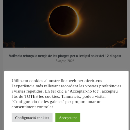
València reforça la neteja de les platges per a l’eclipsi solar del 12 d’agost
5 agost, 2026
Utilitzem cookies al nostre lloc web per oferir-vos
l'experiència més rellevant recordant les vostres preferències
i visites repetides. En fer clic a "Acceptar-ho tot", accepteu
l'ús de TOTES les cookies. Tanmateix, podeu visitar
"Configuració de les galetes" per proporcionar un
consentiment controlat.
Configuració cookies
Accepta tot