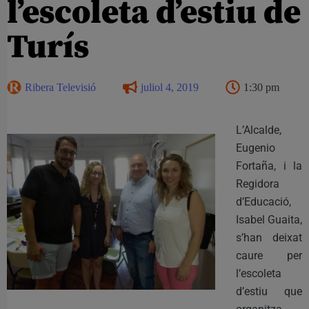
l’escoleta d’estiu de
Turís
Ribera Televisió
juliol 4, 2019
1:30 pm
L’Alcalde,
Eugenio
Fortaña, i la
Regidora
d’Educació,
Isabel Guaita,
s’han deixat
caure per
l’escoleta
d’estiu que