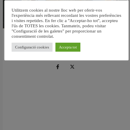
Utilitzem cookies al nostre lloc web per oferir-vos
l'experiència més rellevant recordant les vostres preferències
i visites repetides. En fer clic a "Acceptar-ho tot", accepteu
l'ús de TOTES les cookies. Tanmateix, podeu visitar
"Configuració de les galetes" per proporcionar un
consentiment controlat.
València reforma l’Escola Infantil Pardalets i instal·larà aire condicionat a totes
les aules
Configuració cookies
Accepta tot
5 agost, 2026