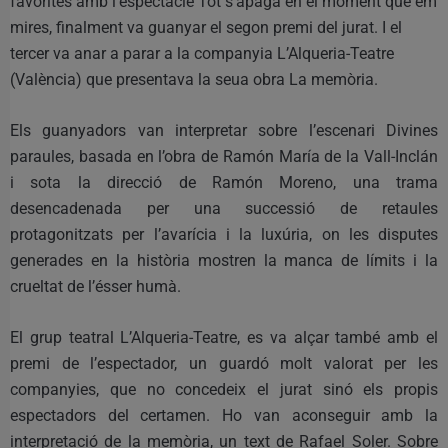
favorites amb l’espectacle Tot s’apaga en el moment que em
mires, finalment va guanyar el segon premi del jurat. I el
tercer va anar a parar a la companyia L’Alqueria-Teatre
(València) que presentava la seua obra La memòria.
Els guanyadors van interpretar sobre l’escenari Divines
paraules, basada en l’obra de Ramón María de la Vall-Inclán
i sota la direcció de Ramón Moreno, una trama
desencadenada per una successió de retaules
protagonitzats per l’avarícia i la luxúria, on les disputes
generades en la història mostren la manca de límits i la
crueltat de l’ésser humà.
El grup teatral L’Alqueria-Teatre, es va alçar també amb el
premi de l’espectador, un guardó molt valorat per les
companyies, que no concedeix el jurat sinó els propis
espectadors del certamen. Ho van aconseguir amb la
interpretació de la memòria, un text de Rafael Soler. Sobre