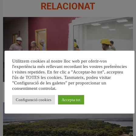
RELACIONAT
Utilitzem cookies al nostre lloc web per oferir-vos
l'experiència més rellevant recordant les vostres preferències
i visites repetides. En fer clic a "Acceptar-ho tot", accepteu
l'ús de TOTES les cookies. Tanmateix, podeu visitar
"Configuració de les galetes" per proporcionar un
consentiment controlat.
València ultima el nou centre per a persones majors del barri de Sant Antoni
6 agost, 2026
Configuració cookies
Accepta tot