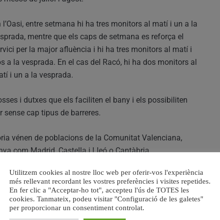
 l’Oasi, entre setmana hi ha tres monitors al matí i un a la
sprada, mentre que els caps de setmana es reforça el
rvici per la major afluència i hi ha tres monitors al matí i
s a la vesprada. En el cas del Racó, hi ha dos monitors al
tí i un a la vesprada.
ses i dutxes que els faciliten el bany i els possibiliten
er sense cap tipus de barreres.
oria vénen de poblacions de la Comunitat Valenciana,
nya com Madrid, Castella i Lleó o Cantàbria.
Utilitzem cookies al nostre lloc web per oferir-vos l'experiència
 El 79 % valora el servici en general com «molt bo»,
més rellevant recordant les vostres preferències i visites repetides.
 les prestacions oferides, aquelles que més es puntuen
En fer clic a "Acceptar-ho tot", accepteu l'ús de TOTES les
cookies. Tanmateix, podeu visitar "Configuració de les galetes"
 desenvolupades.
per proporcionar un consentiment controlat.