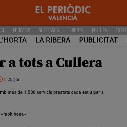
TAT
EDUCACIÓ
SUCCESSOS
ESPORTS
POLÍTICA
ENTRE
L’HORTA
LA RIBERA
PUBLICITAT
 a tots a Cullera
8:26 pm
 amb més de 1.500 servicis prestats cada estiu per a
e «molt bona»