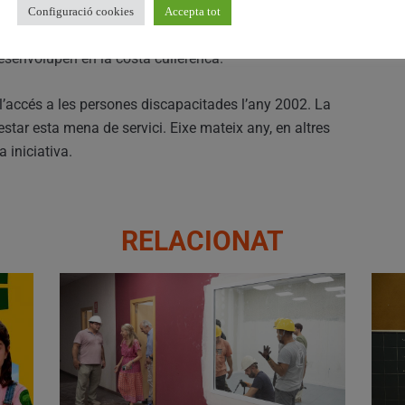
e discapacitats, les regidories de Platges i de Medi ambient,
Configuració cookies
Accepta tot
mengot, respectivament, també els impliquen en les
esenvolupen en la costa cullerenca.
r l’accés a les persones discapacitades l’any 2002. La
estar esta mena de servici. Eixe mateix any, en altres
 iniciativa.
RELACIONAT