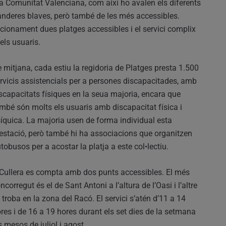
a Comunitat Valenciana, com així ho avalen els diferents
banderes blaves, però també de les més accessibles.
cionament dues platges accessibles i el servici complix
els usuaris.
 mitjana, cada estiu la regidoria de Platges presta 1.500
rvicis assistencials per a persones discapacitades, amb
scapacitats físiques en la seua majoria, encara que
mbé són molts els usuaris amb discapacitat física i
íquica. La majoria usen de forma individual esta
estació, però també hi ha associacions que organitzen
tobusos per a acostar la platja a este col•lectiu.
Cullera es compta amb dos punts accessibles. El més
ncorregut és el de Sant Antoni a l’altura de l’Oasi i l’altre
 troba en la zona del Racó. El servici s’atén d’11 a 14
res i de 16 a 19 hores durant els set dies de la setmana
s mesos de juliol i agost.