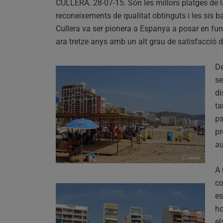
CULLERA. 28-07-15. Són les millors platges de l
reconeixements de qualitat obtinguts i les sis 
Cullera va ser pionera a Espanya a posar en fun
ara tretze anys amb un alt grau de satisfacció d
De
se
di
ta
ps
pr
au
A 
co
es
ho
el