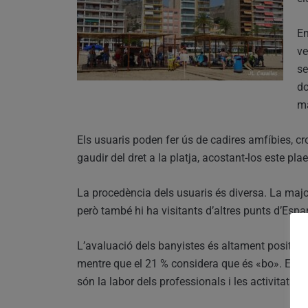
En
ve
se
do
ma
Els usuaris poden fer ús de cadires amfíbies, cros
gaudir del dret a la platja, acostant-los este pla
La procedència dels usuaris és diversa. La maj
però també hi ha visitants d’altres punts d’Espa
L’avaluació dels banyistes és altament positiva.
mentre que el 21 % considera que és «bo». Entre
són la labor dels professionals i les activitats