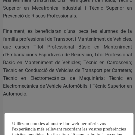
Manteniment d’Instal·lacions Tèrmiques i de Fluids; Tècnic
Superior en Mecatrònica Industrial, i Tècnic Superior en
Prevenció de Riscos Professionals.
Finalment, es beneficiaran d’una beca les alumnes de la
família professional de Transport i Manteniment de Vehicles,
que cursen Títol Professional Bàsic en Manteniment
d’Embarcacions Esportives i de Recreació; Títol Professional
Bàsic en Manteniment de Vehicles; Tècnic en Carrosseria;
Tècnic en Conducció de Vehicles de Transport per Carretera;
Tècnic en Electromecànica de Maquinària; Tècnic en
Electromecànica de Vehicle Automòbils, i Tècnic Superior en
Automoció.
Utilitzem cookies al nostre lloc web per oferir-vos
RELACIONAT
l'experiència més rellevant recordant les vostres preferències
i visites repetides. En fer clic a "Acceptar-ho tot", accepteu