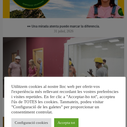
👀 Una mirada atenta puede marcar la diferencia.
31 juliol, 2026
Utilitzem cookies al nostre lloc web per oferir-vos
l'experiència més rellevant recordant les vostres preferències
i visites repetides. En fer clic a "Acceptar-ho tot", accepteu
l'ús de TOTES les cookies. Tanmateix, podeu visitar
València ultima el nou centre per a persones majors del barri de Sant Antoni
"Configuració de les galetes" per proporcionar un
6 agost, 2026
consentiment controlat.
Configuració cookies
Accepta tot