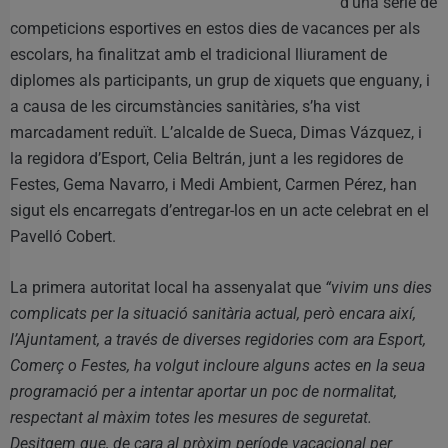
d’una sèrie de
competicions esportives en estos dies de vacances per als
escolars, ha finalitzat amb el tradicional lliurament de
diplomes als participants, un grup de xiquets que enguany, i
a causa de les circumstàncies sanitàries, s’ha vist
marcadament reduït. L’alcalde de Sueca, Dimas Vázquez, i
la regidora d’Esport, Celia Beltrán, junt a les regidores de
Festes, Gema Navarro, i Medi Ambient, Carmen Pérez, han
sigut els encarregats d’entregar-los en un acte celebrat en el
Pavelló Cobert.
La primera autoritat local ha assenyalat que
“vivim uns dies
complicats per la situació sanitària actual, però encara així,
l’Ajuntament, a través de diverses regidories com ara Esport,
Comerç o Festes, ha volgut incloure alguns actes en la seua
programació per a intentar aportar un poc de normalitat,
respectant al màxim totes les mesures de seguretat.
Desitgem que, de cara al pròxim període vacacional per