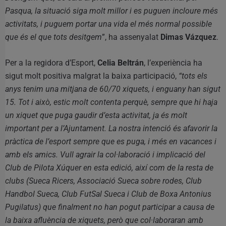
Pasqua, la situació siga molt millor i es puguen incloure més
activitats, i puguem portar una vida el més normal possible
que és el que tots desitgem
”, ha assenyalat
Dimas Vázquez
.
Per a la regidora d’Esport,
Celia Beltrán
, l’experiència ha
sigut molt positiva malgrat la baixa participació,
“tots els
anys tenim una mitjana de 60/70 xiquets, i enguany han sigut
15. Tot i això, estic molt contenta perquè, sempre que hi haja
un xiquet que puga gaudir d’esta activitat, ja és molt
important per a l’Ajuntament. La nostra intenció és afavorir la
pràctica de l’esport sempre que es puga, i més en vacances i
amb els amics. Vull agrair la col·laboració i implicació del
Club de Pilota Xúquer en esta edició, així com de la resta de
clubs (Sueca Ricers, Associació Sueca sobre rodes, Club
Handbol Sueca, Club FutSal Sueca i Club de Boxa Antonius
Pugilatus) que finalment no han pogut participar a causa de
la baixa afluència de xiquets, però que col·laboraran amb