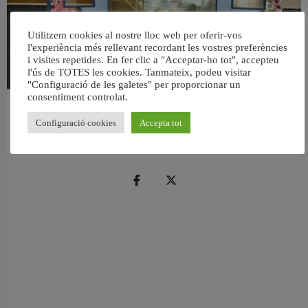
Utilitzem cookies al nostre lloc web per oferir-vos
l'experiència més rellevant recordant les vostres preferències
i visites repetides. En fer clic a "Acceptar-ho tot", accepteu
l'ús de TOTES les cookies. Tanmateix, podeu visitar
"Configuració de les galetes" per proporcionar un
consentiment controlat.
València reforma l’Escola Infantil Pardalets i instal·larà aire condicionat a totes
les aules
Configuració cookies
Accepta tot
5 agost, 2026