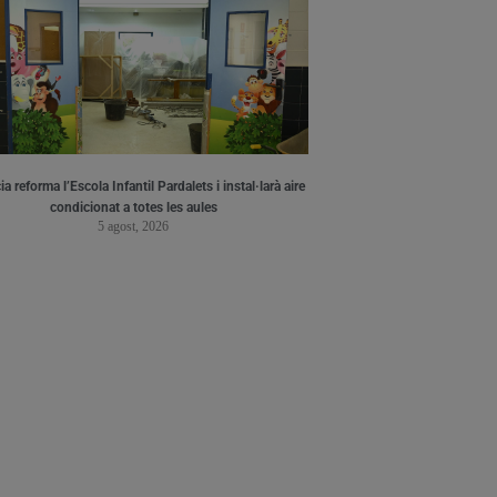
a reforma l’Escola Infantil Pardalets i instal·larà aire
condicionat a totes les aules
5 agost, 2026