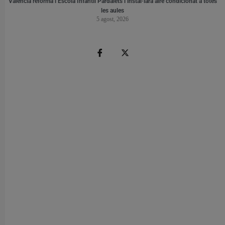
València reforma l’Escola Infantil Pardalets i instal·larà aire condicionat a totes
les aules
5 agost, 2026