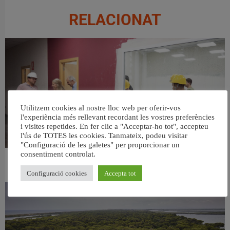
RELACIONAT
Utilitzem cookies al nostre lloc web per oferir-vos
l'experiència més rellevant recordant les vostres preferències
i visites repetides. En fer clic a "Acceptar-ho tot", accepteu
l'ús de TOTES les cookies. Tanmateix, podeu visitar
"Configuració de les galetes" per proporcionar un
consentiment controlat.
València ultima el nou centre per a persones majors del barri de Sant Antoni
6 agost, 2026
Configuració cookies
Accepta tot