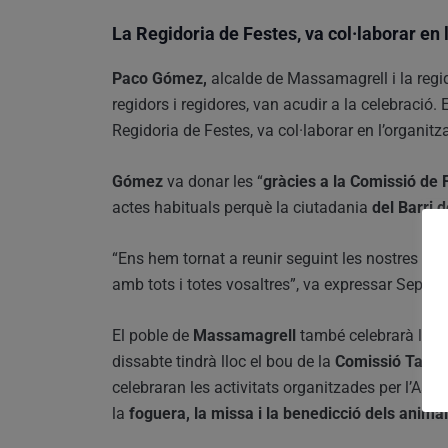
La Regidoria de Festes, va col·laborar en l
Paco Gómez,
alcalde de Massamagrell i la regi
regidors i regidores, van acudir a la celebració.
Regidoria de Festes, va col·laborar en l’organitza
Gómez
va donar les “
gràcies a la Comissió de 
actes habituals perquè la ciutadania
del Barri 
“Ens hem tornat a reunir seguint les nostres tr
amb tots i totes vosaltres”, va expressar Sepúlv
El poble de
Massamagrell
també celebrarà la
f
dissabte tindrà lloc el bou de la
Comissió Taurin
celebraran les activitats organitzades per l’Ass
la
foguera, la missa i la benedicció dels animal