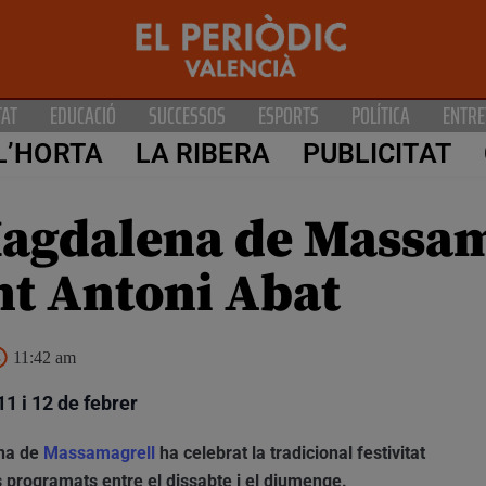
TAT
EDUCACIÓ
SUCCESSOS
ESPORTS
POLÍTICA
ENTRE
L’HORTA
LA RIBERA
PUBLICITAT
 Magdalena de Massam
ant Antoni Abat
11:42 am
1 i 12 de febrer
ena de
Massamagrell
ha celebrat la tradicional festivitat
s programats entre el dissabte i el diumenge.