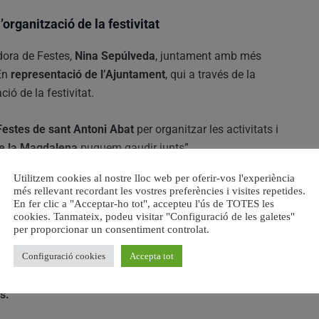
’organització de la festivitat
dora de Festes,
Nina Sepúlveda
, juntament amb més
 En
representació de l’Ajuntament
, qui a través de la
ció de la festivitat.
Festes de sant Antoni Abat
per organitzar les activitats i
de la Magdalena
puguem gaudir junts”.
Utilitzem cookies al nostre lloc web per oferir-vos l'experiència
adicions. Ha sigut un plaer compartir aquests moments
més rellevant recordant les vostres preferències i visites repetides.
eda als veïns i veïnes del
Barri de la Magdalena.
En fer clic a "Acceptar-ho tot", accepteu l'ús de TOTES les
cookies. Tanmateix, podeu visitar "Configuració de les galetes"
per proporcionar un consentiment controlat.
estivitat de Sant Antoni
en les pròximes setmanes. Aquest
Configuració cookies
Accepta tot
a Nova Sant Antoni, i els d
ies 11 i 12 de febrer se
ociació Cultural Sant Antoni de Massamagrell, entre elles
s.