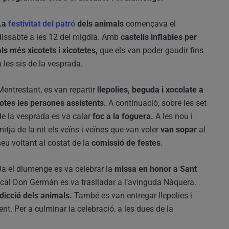
La
festivitat del patró
dels animals
començava el
dissabte a les 12 del migdia. Amb
castells inflables per
als més xicotets i xicotetes,
que els van poder gaudir fins
a les sis de la vesprada.
Mentrestant, es van repartir
llepolies, beguda i xocolate a
totes les persones assistents.
A continuació, sobre les set
de la vesprada es va calar
foc a la foguera.
A les nou i
mitja de la nit els veïns i veïnes que van voler
van sopar
al
seu voltant al costat de la
comissió de festes
.
Ja el diumenge es va celebrar la
missa en honor a Sant
ocal Don Germán es va traslladar a l’avinguda Nàquera.
dicció dels animals.
També es van entregar llepolies i
nt. Per a culminar la celebració, a les dues de la