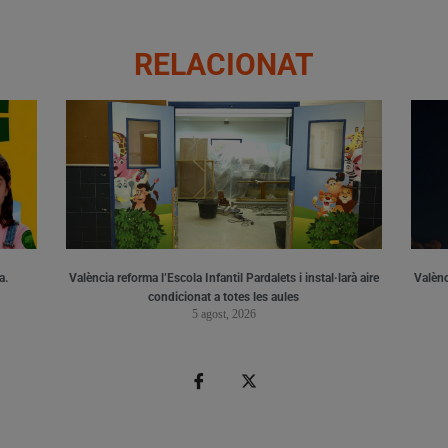
RELACIONAT
a.
València reforma l’Escola Infantil Pardalets i instal·larà aire
Valènc
condicionat a totes les aules
5 agost, 2026