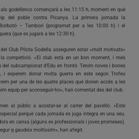
er als godellencs començarà a les 11:15 h, moment en què
uip del poble contra Picanya. La primera jornada la
Borbotó – Tamborí (programat per a les 10:00 h) i el
uera (que es jugarà a les 12:30 h).
del Club Pilota Godella asseguren estar «molt motivats»
e la competició. «El club està en un bon moment, i més
s del subcampionat d’Edu en frontó. Tenim noves i bones
s, i esperem donar molta guerra en este segon Trofeu
tarem per una de les quatre places que donen accés a les
nim equip per aconseguir-ho», han comentat des del club.
men al públic a acostar-se al carrer del pavelló. «Este
special perquè cada jornada es juga íntegra en una seu.
ors en canxa (alguns ex professionals i joves promeses).
segur q gaudeix moltíssim», han afegit.