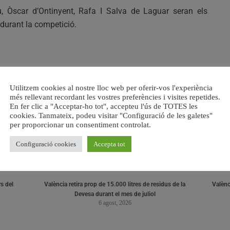
au, Òscar d’Ontinyent, Rafa I Salva de Laguar seran els
durant la competició.
RELACIONAT
Utilitzem cookies al nostre lloc web per oferir-vos l'experiència
més rellevant recordant les vostres preferències i visites repetides.
En fer clic a "Acceptar-ho tot", accepteu l'ús de TOTES les
cookies. Tanmateix, podeu visitar "Configuració de les galetes"
per proporcionar un consentiment controlat.
Configuració cookies
Accepta tot
s del
València retira prop de 15.000 litres de residus de la
Valènci
Devesa durant el mes de juliol
6 agost, 2026