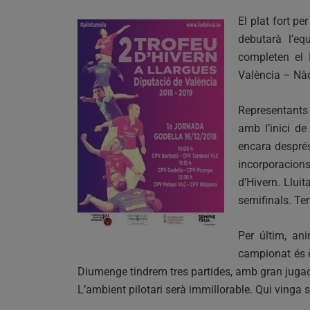
El plat fort p
debutarà l’eq
completen el 
València – Nàq
Representants 
amb l’inici d
encara despré
incorporacion
d’Hivern. Llui
semifinals. Te
Per últim, ani
campionat és e
Diumenge tindrem tres partides, amb gran jugad
L’ambient pilotari serà immillorable. Qui vinga 