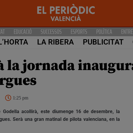
TAT
EDUCACIÓ
SUCCESSOS
ESPORTS
POLÍTICA
ENTRE
L’HORTA
LA RIBERA
PUBLICITAT
à la jornada inaugur
argues
1:25 pm
de Godella acollirà, este diumenge 16 de desembre, la
rgues. Serà una gran matinal de pilota valenciana, en la