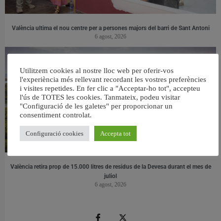
València ultima el nou centre per a persones majors del barri de Sant Antoni
6 agost, 2026
Utilitzem cookies al nostre lloc web per oferir-vos
l'experiència més rellevant recordant les vostres preferències
i visites repetides. En fer clic a "Acceptar-ho tot", accepteu
l'ús de TOTES les cookies. Tanmateix, podeu visitar
"Configuració de les galetes" per proporcionar un
consentiment controlat.
Configuració cookies
Accepta tot
València retira prop de 15.000 litres de residus de la Devesa durant el mes de
juliol
6 agost, 2026