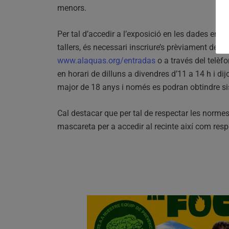
menors.
Per tal d’accedir a l’exposició en les dades en q
tallers, és necessari inscriure’s prèviament de m
www.alaquas.org/entradas
o a través del telè
en horari de dilluns a divendres d’11 a 14 h i di
major de 18 anys i només es podran obtindre si
Cal destacar que per tal de respectar les normes p
mascareta per a accedir al recinte així com resp