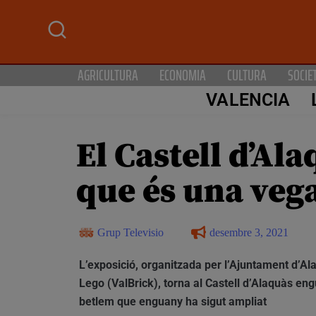
AGRICULTURA
ECONOMIA
CULTURA
SOCIE
VALENCIA
El Castell d’Ala
que és una veg
Grup Televisio
desembre 3, 2021
L’exposició, organitzada per l’Ajuntament d’Ala
Lego (ValBrick), torna al Castell d’Alaquàs e
betlem que enguany ha sigut ampliat