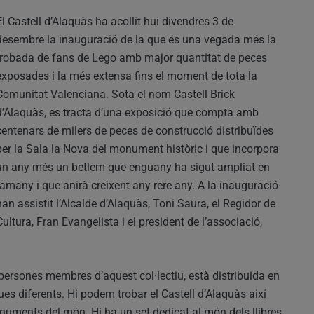
El Castell d’Alaquàs ha acollit hui divendres 3 de
desembre la inauguració de la que és una vegada més la
trobada de fans de Lego amb major quantitat de peces
exposades i la més extensa fins el moment de tota la
Comunitat Valenciana. Sota el nom Castell Brick
d’Alaquàs, es tracta d’una exposició que compta amb
centenars de milers de peces de construcció distribuïdes
per la Sala la Nova del monument històric i que incorpora
un any més un betlem que enguany ha sigut ampliat en
tamany i que anirà creixent any rere any. A la inauguració
han assistit l’Alcalde d’Alaquàs, Toni Saura, el Regidor de
Cultura, Fran Evangelista i el president de l’associació,
persones membres d’aquest col·lectiu, està distribuida en
s diferents. Hi podem trobar el Castell d’Alaquàs així
numents del món. Hi ha un set dedicat al món dels llibres