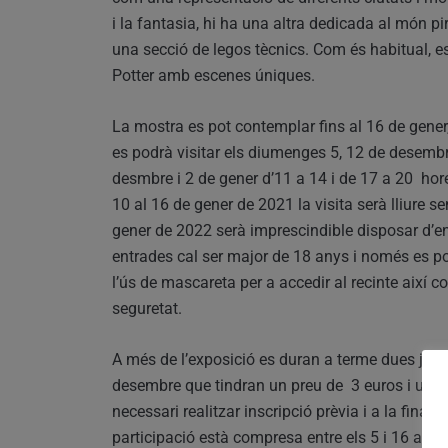
i la fantasia, hi ha una altra dedicada al món pi
una secció de legos tècnics. Com és habitual, 
Potter amb escenes úniques.
La mostra es pot contemplar fins al 16 de gener,
es podrà visitar els diumenges 5, 12 de desembre
desmbre i 2 de gener d’11 a 14 i de 17 a 20 hores
10 al 16 de gener de 2021 la visita serà lliure s
gener de 2022 serà imprescindible disposar d’en
entrades cal ser major de 18 anys i només es po
l’ús de mascareta per a accedir al recinte així c
seguretat.
A més de l’exposició es duran a terme dues jorna
desembre que tindran un preu de 3 euros i una d
necessari realitzar inscripció prèvia i a la finali
participació està compresa entre els 5 i 16 any