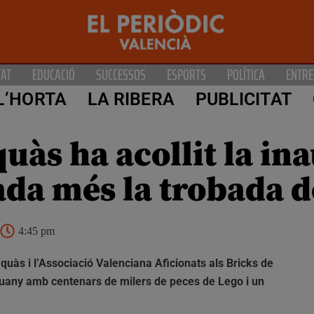
TAT
EDUCACIÓ
SUCCESSOS
ESPORTS
POLÍTICA
ENTRE
L’HORTA
LA RIBERA
PUBLICITAT
quàs ha acollit la in
ada més la trobada d
4:45 pm
quàs i l’Associació Valenciana Aficionats als Bricks de
nguany amb centenars de milers de peces de Lego i un