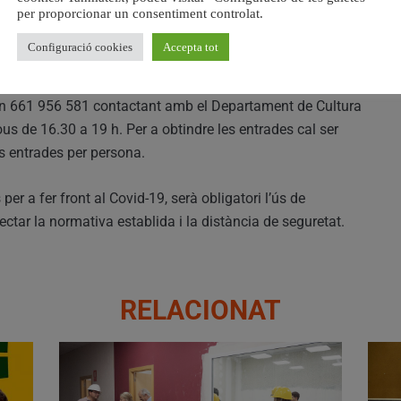
per proporcionar un consentiment controlat.
Configuració cookies
Accepta tot
uè es necessita reserva així com per a participar en els
anera en línia a través de l’aplicació
fon 661 956 581 contactant amb el Departament de Cultura
jous de 16.30 a 19 h. Per a obtindre les entrades cal ser
s entrades per persona.
er a fer front al Covid-19, serà obligatori l’ús de
ectar la normativa establida i la distància de seguretat.
RELACIONAT