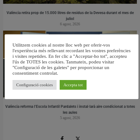
València retira prop de 15.000 litres de residus de la Devesa durant el mes de
juliol
6 agost, 2026
Utilitzem cookies al nostre lloc web per oferir-vos
l'experiència més rellevant recordant les vostres preferències
i visites repetides. En fer clic a "Acceptar-ho tot", accepteu
l'ús de TOTES les cookies. Tanmateix, podeu visitar
"Configuració de les galetes" per proporcionar un
consentiment controlat.
Configuració cookies
Accepta tot
València reforma l’Escola Infantil Pardalets i instal·larà aire condicionat a totes
les aules
5 agost, 2026