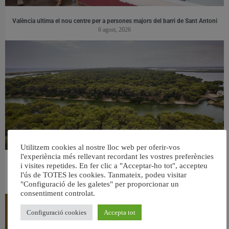
València ultima el nou centre per a persones majors del barri de Sant Antoni
6 agost, 2026
Utilitzem cookies al nostre lloc web per oferir-vos
l'experiència més rellevant recordant les vostres preferències
València retira prop de 15.000 litres de residus de la Devesa durant el mes de
i visites repetides. En fer clic a "Acceptar-ho tot", accepteu
l'ús de TOTES les cookies. Tanmateix, podeu visitar
juliol
6 agost, 2026
"Configuració de les galetes" per proporcionar un
consentiment controlat.
Configuració cookies
Accepta tot