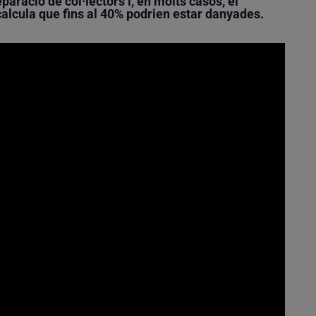
eparació de col·lectors i, en molts casos, el
lcula que fins al 40% podrien estar danyades.