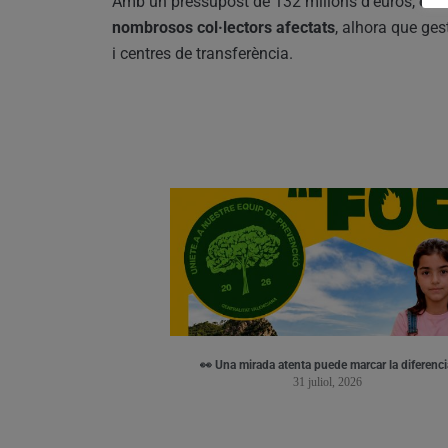
Amb un pressupost de 132 milions d’euros,
el C
nombrosos col·lectors afectats
, alhora que ges
i centres de transferència.
👀 Una mirada atenta puede marcar la diferenci
31 juliol, 2026