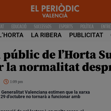
TAT
EDUCACIÓ
SUCCESSOS
ESPORTS
POLÍTICA
ENTRE
L’HORTA
LA RIBERA
PUBLICITAT
 públic de l’Horta S
r la normalitat des
1:09 pm
la Generalitat Valenciana estimen que la xarxa
 29 d’octubre no tornarà a funcionar amb