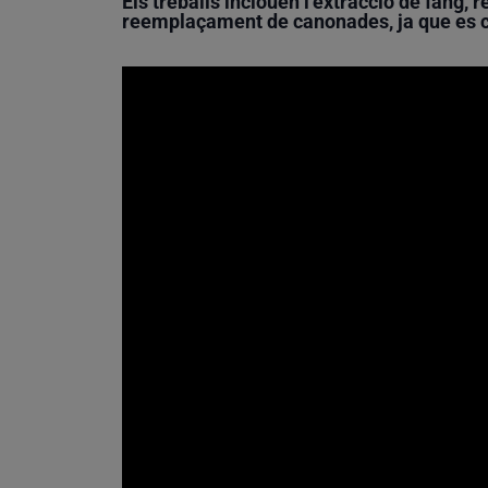
Els treballs inclouen l’extracció de fang, r
reemplaçament de canonades, ja que es ca