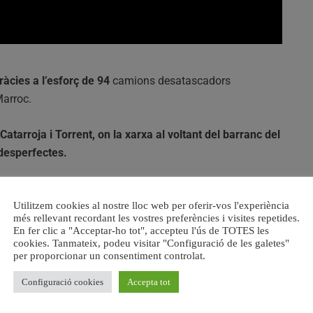
ràcies a l’esforç de 94
camions desatascadors
 Marroc.
Catarroja i Torrent, on la xarxa al voltant del barranc del
 desperfectes.
lló va suportar l’últim episodi de pluges sense
Utilitzem cookies al nostre lloc web per oferir-vos l'experiència
més rellevant recordant les vostres preferències i visites repetides.
En fer clic a "Acceptar-ho tot", accepteu l'ús de TOTES les
diambientals
, ja que el fang pot acabar en l’Albufera. Les
cookies. Tanmateix, podeu visitar "Configuració de les galetes"
per proporcionar un consentiment controlat.
 i es podrà dipositar en barrancs,
mentre que altres
t o a abocadors.
Configuració cookies
Accepta tot