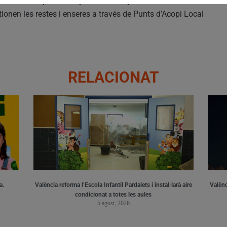
onsell i la Diputació reparen 122 depuradores i
tionen les restes i enseres a través de Punts d’Acopi Local
RELACIONAT
a.
València reforma l’Escola Infantil Pardalets i instal·larà aire
Valènc
condicionat a totes les aules
5 agost, 2026