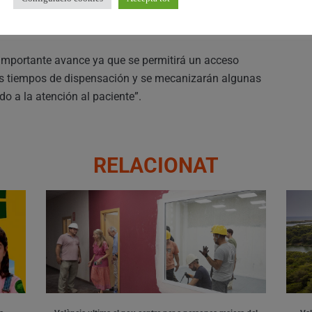
de más de 6.000 pacientes, con alrededor de 4.150
ntes al día.
 importante avance ya que se permitirá un acceso
os tiempos de dispensación y se mecanizarán algunas
 a la atención al paciente”.
RELACIONAT