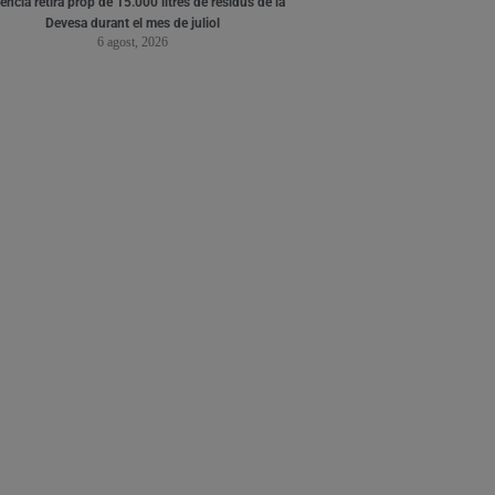
ència retira prop de 15.000 litres de residus de la
Devesa durant el mes de juliol
6 agost, 2026