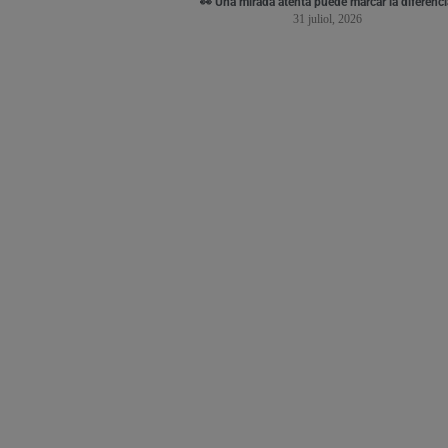
👀 Una mirada atenta puede marcar la diferenci
31 juliol, 2026