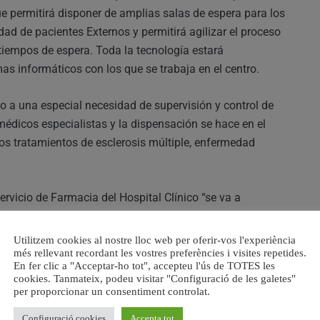
e permitirá disponer de amplias salas de espera para los
ad de pacientes Externos y permitirá agilizar el proceso
tiempos de espera. Toda la tecnología estará
s informáticos con los que se trabaja en el centro.
o a una especial necesidad de supervisión y control de
 médicos especialistas y la dispensación se hace en el
los tratamientos de esclerosis múltiple, enfermedad
ervicio de Farmacia del Hospital Clínico “se va a
va a permitir aumentar la calidad y seguridad en los
tradicional sistema de almacenamiento de fármacos y
Utilitzem cookies al nostre lloc web per oferir-vos l'experiència
uirán las labores que hasta ahora se hacían
més rellevant recordant les vostres preferències i visites repetides.
En fer clic a "Acceptar-ho tot", accepteu l'ús de TOTES les
cookies. Tanmateix, podeu visitar "Configuració de les galetes"
per proporcionar un consentiment controlat.
camentos a temperatura ambiente y 1.500 termoábiles
Configuració cookies
Accepta tot