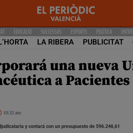
TAT
EDUCACIÓ
SUCCESSOS
ESPORTS
POLÍTICA
ENTRE
L’HORTA
LA RIBERA
PUBLICITAT
orporará una nueva 
céutica a Pacientes
10:32 am
djudicataria y contará con un presupuesto de 596.246,61