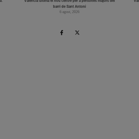
a.
València ultima el nou centre per a persones majors del
Val
barri de Sant Antoni
6 agost, 2026