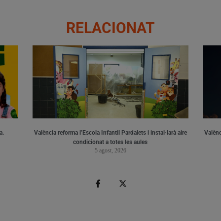
RELACIONAT
a.
València reforma l’Escola Infantil Pardalets i instal·larà aire
Valènc
condicionat a totes les aules
5 agost, 2026