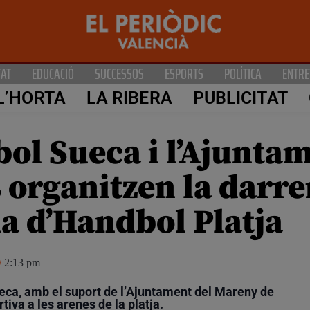
TAT
EDUCACIÓ
SUCCESSOS
ESPORTS
POLÍTICA
ENTRE
L’HORTA
LA RIBERA
PUBLICITAT
bol Sueca i l’Ajunta
organitzen la darrer
a d’Handbol Platja
2:13 pm
eca, amb el suport de l’Ajuntament del Mareny de
iva a les arenes de la platja.