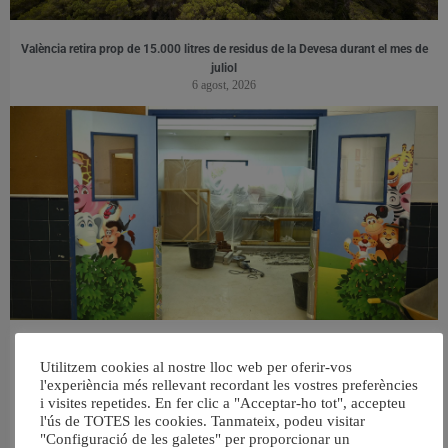
València retira prop de 15.000 litres de residus de la Devesa durant el mes de
juliol
6 agost, 2026
València reforma l’Escola Infantil Pardalets i instal·larà aire condicionat a totes
Utilitzem cookies al nostre lloc web per oferir-vos
les aules
l'experiència més rellevant recordant les vostres preferències
5 agost, 2026
i visites repetides. En fer clic a "Acceptar-ho tot", accepteu
l'ús de TOTES les cookies. Tanmateix, podeu visitar
"Configuració de les galetes" per proporcionar un