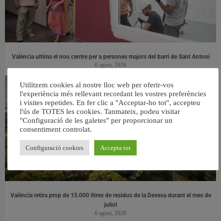
València ultima el nou centre per a persones majors del barri de Sant Antoni
6 agost, 2026
Utilitzem cookies al nostre lloc web per oferir-vos
l'experiència més rellevant recordant les vostres preferències
i visites repetides. En fer clic a "Acceptar-ho tot", accepteu
l'ús de TOTES les cookies. Tanmateix, podeu visitar
"Configuració de les galetes" per proporcionar un
consentiment controlat.
Configuració cookies
Accepta tot
València retira prop de 15.000 litres de residus de la Devesa durant el mes de
juliol
6 agost, 2026