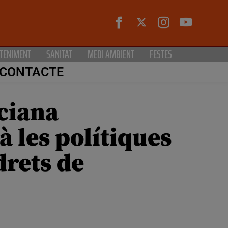
TENIMENT
SANITAT
MEDI AMBIENT
FESTES
CONTACTE
nciana
à les polítiques
drets de