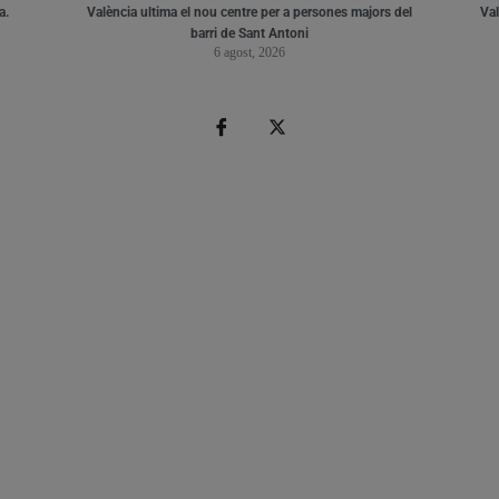
a.
València ultima el nou centre per a persones majors del
Val
barri de Sant Antoni
6 agost, 2026