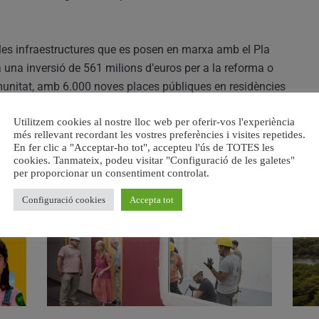
les infraestructures que es posen en marxa amb el Pla
 una inversió de 561 milions d’euros per a la reforma o
unitat, amb 6.000 noves places públiques en residències
les”.
Utilitzem cookies al nostre lloc web per oferir-vos l'experiència
més rellevant recordant les vostres preferències i visites repetides.
En fer clic a "Acceptar-ho tot", accepteu l'ús de TOTES les
cookies. Tanmateix, podeu visitar "Configuració de les galetes"
RELACIONAT
per proporcionar un consentiment controlat.
Configuració cookies
Accepta tot