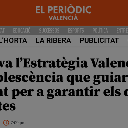
TAT
EDUCACIÓ
SUCCESSOS
ESPORTS
POLÍTICA
ENTRE
L’HORTA
LA RIBERA
PUBLICITAT
va l’Estratègia Vale
olescència que guiar
t per a garantir els 
tes
7:09 pm