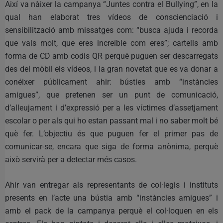
Així va nàixer la campanya “Juntes contra el Bullying”, en la
qual han elaborat tres vídeos de conscienciació i
sensibilització amb missatges com: “busca ajuda i recorda
que vals molt, que eres increïble com eres”; cartells amb
forma de CD amb codis QR perquè puguen ser descarregats
des del mòbil els vídeos, i la gran novetat que es va donar a
conéixer públicament ahir: bústies amb “instàncies
amigues”, que pretenen ser un punt de comunicació,
d’alleujament i d’expressió per a les víctimes d’assetjament
escolar o per als qui ho estan passant mal i no saber molt bé
què fer. L’objectiu és que puguen fer el primer pas de
comunicar-se, encara que siga de forma anònima, perquè
això servirà per a detectar més casos.
Ahir van entregar als representants de col·legis i instituts
presents en l’acte una bústia amb “instàncies amigues” i
amb el pack de la campanya perquè el col·loquen en els