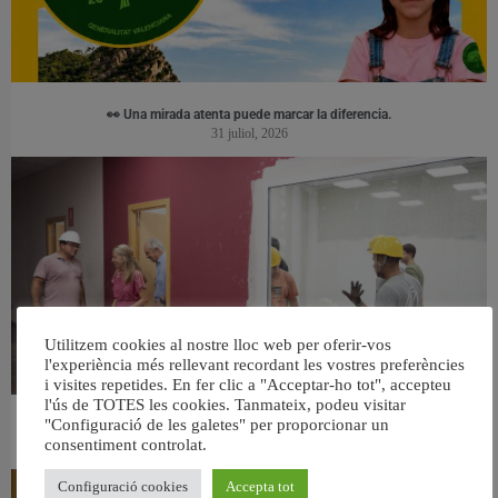
👀 Una mirada atenta puede marcar la diferencia.
31 juliol, 2026
Utilitzem cookies al nostre lloc web per oferir-vos
l'experiència més rellevant recordant les vostres preferències
i visites repetides. En fer clic a "Acceptar-ho tot", accepteu
l'ús de TOTES les cookies. Tanmateix, podeu visitar
"Configuració de les galetes" per proporcionar un
València ultima el nou centre per a persones majors del barri de Sant Antoni
consentiment controlat.
6 agost, 2026
Configuració cookies
Accepta tot