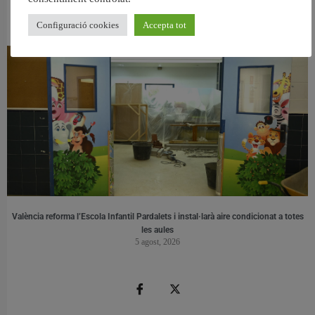
València retira prop de 15.000 litres de residus de la Devesa durant el mes de
juliol
Configuració cookies
Accepta tot
6 agost, 2026
València reforma l’Escola Infantil Pardalets i instal·larà aire condicionat a totes
les aules
5 agost, 2026