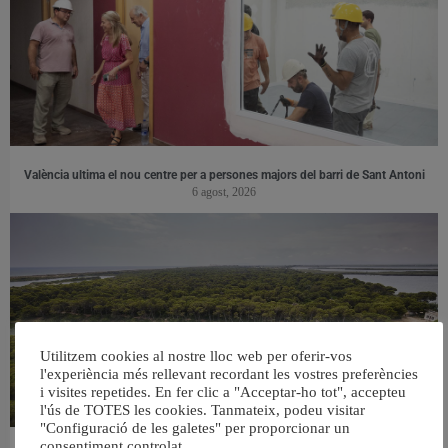
València ultima el nou centre per a persones majors del barri de Sant Antoni
6 agost, 2026
Utilitzem cookies al nostre lloc web per oferir-vos
l'experiència més rellevant recordant les vostres preferències
i visites repetides. En fer clic a "Acceptar-ho tot", accepteu
l'ús de TOTES les cookies. Tanmateix, podeu visitar
"Configuració de les galetes" per proporcionar un
consentiment controlat.