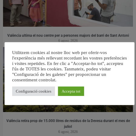
València ultima el nou centre per a persones majors del barri de Sant Antoni
6 agost, 2026
Utilitzem cookies al nostre lloc web per oferir-vos
l'experiència més rellevant recordant les vostres preferències
i visites repetides. En fer clic a "Acceptar-ho tot", accepteu
l'ús de TOTES les cookies. Tanmateix, podeu visitar
"Configuració de les galetes" per proporcionar un
consentiment controlat.
Configuració cookies
Accepta tot
València retira prop de 15.000 litres de residus de la Devesa durant el mes de
juliol
6 agost, 2026