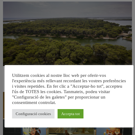
València retira prop de 15.000 litres de residus de la Devesa durant el mes de
Utilitzem cookies al nostre lloc web per oferir-vos
l'experiència més rellevant recordant les vostres preferències
juliol
6 agost, 2026
i visites repetides. En fer clic a "Acceptar-ho tot", accepteu
l'ús de TOTES les cookies. Tanmateix, podeu visitar
"Configuració de les galetes" per proporcionar un
consentiment controlat.
Configuració cookies
Accepta tot