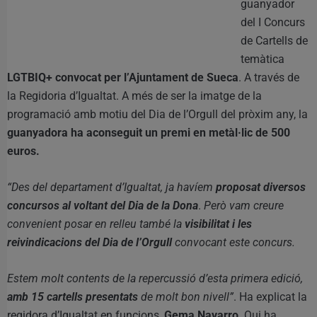
guanyador
del I Concurs
de Cartells de
temàtica
LGTBIQ+ convocat per l’Ajuntament de Sueca
. A través de
la Regidoria d’Igualtat. A més de ser la imatge de la
programació amb motiu del Dia de l’Orgull del pròxim any, la
guanyadora ha aconseguit un premi en metàl·lic de 500
euros.
“Des del departament d’Igualtat, ja havíem
proposat diversos
concursos al voltant del Dia de la Dona
.
Però vam creure
convenient posar en relleu també la
visibilitat i les
reivindicacions del Dia de l’Orgull
convocant este concurs.
Estem molt contents de la repercussió d’esta primera edició,
amb 15 cartells presentats
de molt bon nivell”
. Ha explicat la
regidora d’Igualtat en funcions,
Gema Navarro
. Qui ha