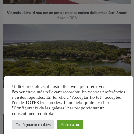
València ultima el nou centre per a persones majors del barri de Sant Antoni
6 agost, 2026
Utilitzem cookies al nostre lloc web per oferir-vos
l'experiència més rellevant recordant les vostres preferències
i visites repetides. En fer clic a "Acceptar-ho tot", accepteu
València retira prop de 15.000 litres de residus de la Devesa durant el mes de
l'ús de TOTES les cookies. Tanmateix, podeu visitar
juliol
"Configuració de les galetes" per proporcionar un
6 agost, 2026
consentiment controlat.
Configuració cookies
Accepta tot