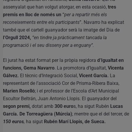
assenyalat que han volgut atorgar, en esta ocasió,
tres
premis en lloc de només un
“
per a repartir més els
reconeixements entre els participants
”. Navarro ha explicat
també que el cartell guanyador serà la imatge del Dia de
l’Orgull 2024,
“en tindre ja pràcticament tancada la
programació i el seu disseny per a enguany”.
El jurat ha estat format per la pròpia regidora
d’Igualtat en
funcions, Gema Navarro
. La promotora d’Igualtat,
Vicenta
Gálvez.
El tècnic d’Integració Social,
Vicent García.
La
representant de l’associació Cor de Prisma-Ribera Baixa,
Marien Roselló
; i el professor de l’Escola d’Art Municipal
Escultor Beltrán, Juan Antonio Llopis. El guanyador del
segon premi,
dotat amb
300 euro
s, ha sigut Rubén
Lucas
García. De Torreagüera (Múrcia)
; mentre que el del tercer, de
150 euros
,
ha sigut
Rubén Marí Llopis, de Sueca.