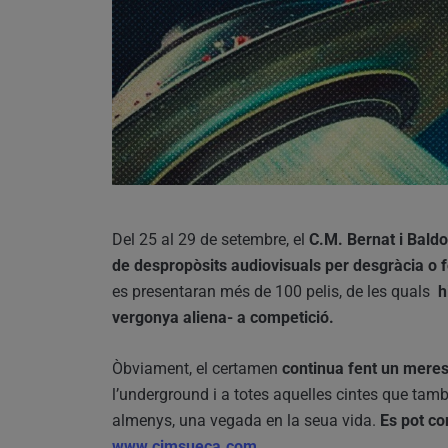
Del 25 al 29 de setembre, el
C.M. Bernat i Baldo
de despropòsits audiovisuals per desgràcia o f
es presentaran més de 100 pelis, de les quals
h
vergonya aliena- a competició.
Òbviament, el certamen
continua fent un meresc
l’underground i a totes aquelles cintes que tamb
almenys, una vegada en la seua vida.
Es pot co
www.cimsueca.com
.