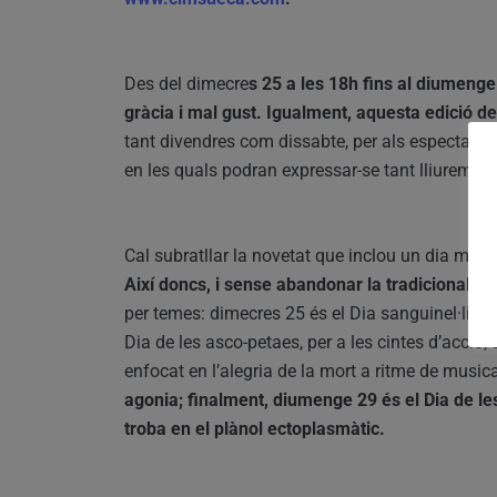
Des del dimecre
s 25 a les 18h fins al diumeng
gràcia i mal gust. Igualment, aquesta edició d
tant divendres com dissabte, per als espectado
en les quals podran expressar-se tant lliuremen
Cal subratllar la novetat que inclou un dia més d
Així doncs, i sense abandonar la tradicional est
per temes: dimecres 25 és el Dia sanguinel·li, d
Dia de les asco-petaes, per a les cintes d’acció;
enfocat en l’alegria de la mort a ritme de music
agonia; finalment, diumenge 29 és el Dia de le
troba en el plànol ectoplasmàtic.