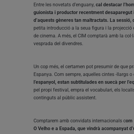
Entre les novetats d’enguany,
cal destacar l’hom
guionista i productor recentment desaparegut i 
d’aquests gèneres tan maltractats. La sessió, q
petita introducció a la seua figura i la projecc
de cinema. A més, el CIM comptarà amb la col·
vesprada del divendres.
Un cop més, el certamen pot presumir de que pr
Espanya. Com sempre, aquelles cintes -llargs o 
l’espanyol, estan subtitulades en suecà per l’e
pel propi festival, empra el vocabulari, els local
continguts al públic assistent.
Comptarem amb convidats internacionals c
om 
O Velho e a Espada, que vindrà acompanyat d’u