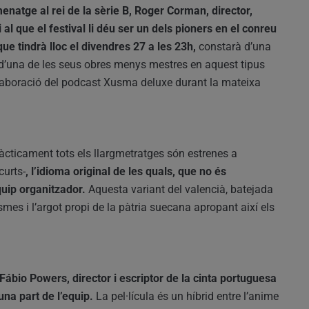
enatge al rei de la sèrie B, Roger Corman, director,
al que el festival li déu ser un dels pioners en el conreu
ue tindrà lloc el divendres 27 a les 23h,
constarà d’una
ió d’una de les seus obres menys mestres en aquest tipus
laboració del podcast Xusma deluxe durant la mateixa
àcticament tots els llargmetratges són estrenes a
curts-
, l’idioma original de les quals, que no és
quip organitzador.
Aquesta variant del valencià, batejada
ismes i l’argot propi de la pàtria suecana apropant així els
Fábio Powers, director i escriptor de la cinta portuguesa
na part de l’equip.
La pel·lícula és un híbrid entre l’anime