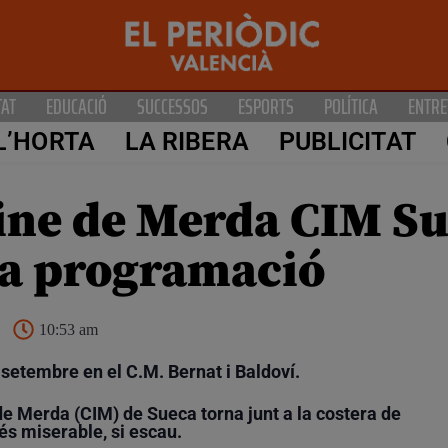
TAT
EDUCACIÓ
SUCCESSOS
ESPORTS
POLÍTICA
ENTRE
L’HORTA
LA RIBERA
PUBLICITAT
 Cine de Merda CIM S
ua programació
10:53 am
 setembre en el C.M. Bernat i Baldoví.
 de Merda (CIM) de Sueca torna junt a la costera de
és miserable, si escau.