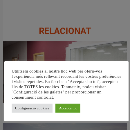
RELACIONAT
Utilitzem cookies al nostre lloc web per oferir-vos
l'experiència més rellevant recordant les vostres preferències
i visites repetides. En fer clic a "Acceptar-ho tot", accepteu
l'ús de TOTES les cookies. Tanmateix, podeu visitar
"Configuració de les galetes" per proporcionar un
consentiment controlat.
Configuració cookies
Accepta tot
València ultima el nou centre per a persones majors del barri de Sant Antoni
6 agost, 2026