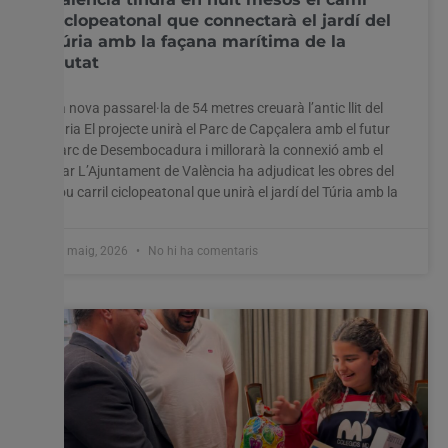
ciclopeatonal que connectarà el jardí del
Túria amb la façana marítima de la
ciutat
La nova passarel·la de 54 metres creuarà l’antic llit del
Túria El projecte unirà el Parc de Capçalera amb el futur
Parc de Desembocadura i millorarà la connexió amb el
mar L’Ajuntament de València ha adjudicat les obres del
nou carril ciclopeatonal que unirà el jardí del Túria amb la
28 maig, 2026
No hi ha comentaris