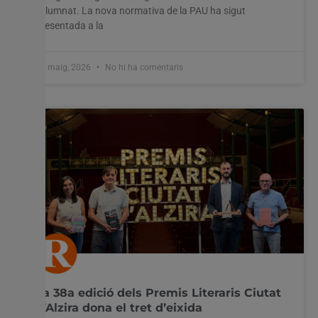
l’alumnat. La nova normativa de la PAU ha sigut
presentada a la
28 maig, 2026
No hi ha comentaris
La 38a edició dels Premis Literaris Ciutat
d’Alzira dona el tret d’eixida