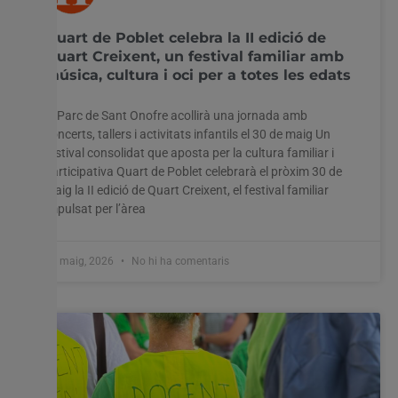
Quart de Poblet celebra la II edició de
Quart Creixent, un festival familiar amb
música, cultura i oci per a totes les edats
Utilitzem cookies al nostre lloc web per oferir-vos
El Parc de Sant Onofre acollirà una jornada amb
l'experiència més rellevant recordant les vostres preferències
concerts, tallers i activitats infantils el 30 de maig Un
i visites repetides. En fer clic a "Acceptar-ho tot", accepteu
l'ús de TOTES les cookies. Tanmateix, podeu visitar
festival consolidat que aposta per la cultura familiar i
"Configuració de les galetes" per proporcionar un
participativa Quart de Poblet celebrarà el pròxim 30 de
consentiment controlat.
maig la II edició de Quart Creixent, el festival familiar
impulsat per l’àrea
Configuració cookies
Accepta tot
28 maig, 2026
No hi ha comentaris