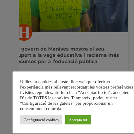
El govern de Manises mostra el seu
suport a la vaga educativa i reclama més
recursos per a l’educació pública
El ple aprova una moció amb el suport de PSPV,
Compromís i Podem per a reforçar el sistema educatiu
valencià Reivindicació de millores estructurals i laborals
en el sistema educatiu públic L’Ajuntament de Manises
ha aprovat en el ple municipal del mes de maig una
moció en defensa de l’educació
28 maig, 2026
No hi ha comentaris