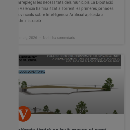
d’arreplegar les necessitats dels municipis La Diputació
de València ha finalitzat a Torrent les primeres jornades
provincials sobre Intel·ligència Artificial aplicada a
l’administració
28 maig, 2026
No hi ha comentaris
València tindrà en huit mesos el camí