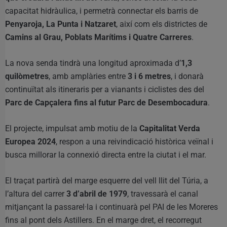
capacitat hidràulica, i permetrà connectar els barris de
Penyaroja, La Punta i Natzaret
, així com els districtes de
Camins al Grau, Poblats Marítims i Quatre Carreres
.
La nova senda tindrà una longitud aproximada d’
1,3
quilòmetres
, amb amplàries entre
3 i 6 metres
, i donarà
continuïtat als itineraris per a vianants i ciclistes des del
Parc de Capçalera fins al futur Parc de Desembocadura
.
El projecte, impulsat amb motiu de la
Capitalitat Verda
Europea 2024
, respon a una reivindicació històrica veïnal i
busca millorar la connexió directa entre la ciutat i el mar.
El traçat partirà del marge esquerre del vell llit del Túria, a
l’altura del carrer
3 d’abril de 1979
, travessarà el canal
mitjançant la passarel·la i continuarà pel PAI de les Moreres
fins al pont dels Astillers. En el marge dret, el recorregut