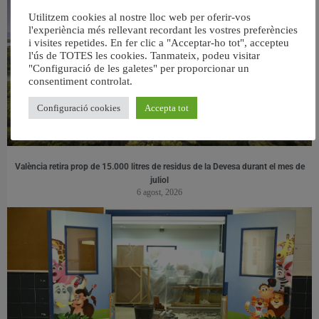
Utilitzem cookies al nostre lloc web per oferir-vos
l'experiència més rellevant recordant les vostres preferències
i visites repetides. En fer clic a "Acceptar-ho tot", accepteu
l'ús de TOTES les cookies. Tanmateix, podeu visitar
"Configuració de les galetes" per proporcionar un
consentiment controlat.
Configuració cookies
Accepta tot
València retira prop de 15.000 litres de residus de la Devesa durant el mes de
juliol
6 agost, 2026