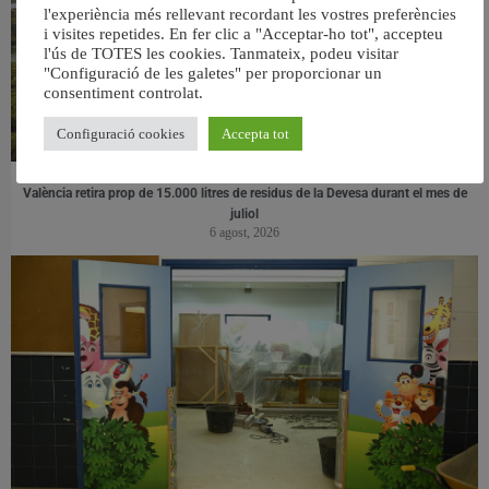
l'experiència més rellevant recordant les vostres preferències
i visites repetides. En fer clic a "Acceptar-ho tot", accepteu
l'ús de TOTES les cookies. Tanmateix, podeu visitar
"Configuració de les galetes" per proporcionar un
consentiment controlat.
Configuració cookies
Accepta tot
València retira prop de 15.000 litres de residus de la Devesa durant el mes de
juliol
6 agost, 2026