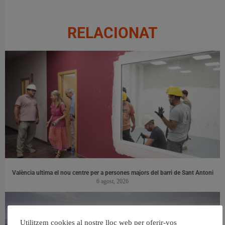
RELACIONAT
València ultima el nou centre per a persones majors del barri de Sant Antoni
6 agost, 2026
Utilitzem cookies al nostre lloc web per oferir-vos