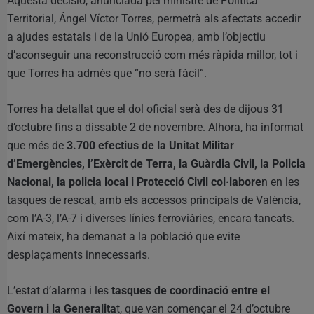
Aquesta decisió, anunciada pel ministre de Política
Territorial, Ángel Víctor Torres, permetrà als afectats accedir
a ajudes estatals i de la Unió Europea, amb l’objectiu
d’aconseguir una reconstrucció com més ràpida millor, tot i
que Torres ha admès que “no serà fàcil”.
Torres ha detallat que el dol oficial serà des de dijous 31
d’octubre fins a dissabte 2 de novembre. Alhora, ha informat
que més de
3.700 efectius de la Unitat Militar
d’Emergències, l’Exèrcit de Terra, la Guàrdia Civil, la Policia
Nacional, la policia local i Protecció Civil col·labore
n en les
tasques de rescat, amb els accessos principals de València,
com l’A-3, l’A-7 i diverses línies ferroviàries, encara tancats.
Així mateix, ha demanat a la població que evite
desplaçaments innecessaris.
L’estat d’alarma i les
tasques de coordinació entre el
Govern i la Generalita
t, que van començar el 24 d’octubre