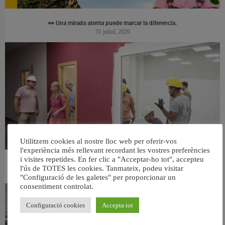
👀 Una mirada atenta puede marcar la diferencia.
31 juliol, 2026
Utilitzem cookies al nostre lloc web per oferir-vos
l'experiència més rellevant recordant les vostres preferències
i visites repetides. En fer clic a "Acceptar-ho tot", accepteu
València ultima el nou centre per a persones majors del barri de Sant Antoni
l'ús de TOTES les cookies. Tanmateix, podeu visitar
6 agost, 2026
"Configuració de les galetes" per proporcionar un
consentiment controlat.
Configuració cookies
Accepta tot