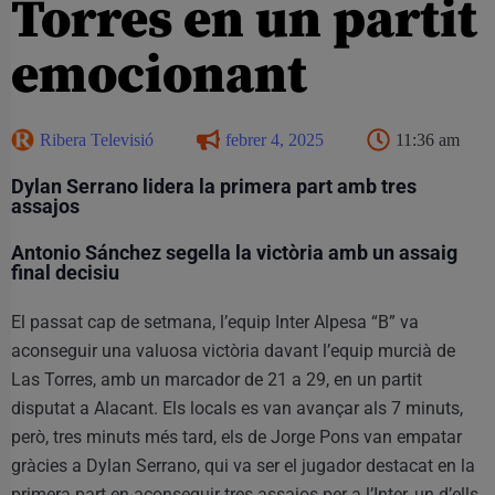
Torres en un partit
emocionant
Ribera Televisió
febrer 4, 2025
11:36 am
Dylan Serrano lidera la primera part amb tres
assajos
Antonio Sánchez segella la victòria amb un assaig
final decisiu
El passat cap de setmana, l’equip Inter Alpesa “B” va
aconseguir una valuosa victòria davant l’equip murcià de
Las Torres, amb un marcador de 21 a 29, en un partit
disputat a Alacant. Els locals es van avançar als 7 minuts,
però, tres minuts més tard, els de Jorge Pons van empatar
gràcies a Dylan Serrano, qui va ser el jugador destacat en la
primera part en aconseguir tres assajos per a l’Inter, un d’ells