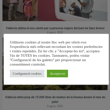
València ultima el nou centre per a persones majors del barri de Sant Antoni
6 agost, 2026
Utilitzem cookies al nostre lloc web per oferir-vos
l'experiència més rellevant recordant les vostres preferències
i visites repetides. En fer clic a "Acceptar-ho tot", accepteu
l'ús de TOTES les cookies. Tanmateix, podeu visitar
"Configuració de les galetes" per proporcionar un
consentiment controlat.
Configuració cookies
Accepta tot
València retira prop de 15.000 litres de residus de la Devesa durant el mes de
juliol
6 agost, 2026