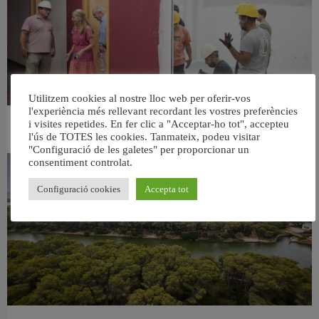
Utilitzem cookies al nostre lloc web per oferir-vos
l'experiència més rellevant recordant les vostres preferències
i visites repetides. En fer clic a "Acceptar-ho tot", accepteu
València ultima el nou centre per a persones majors del barri de Sant Antoni
l'ús de TOTES les cookies. Tanmateix, podeu visitar
6 agost, 2026
"Configuració de les galetes" per proporcionar un
consentiment controlat.
Configuració cookies
Accepta tot