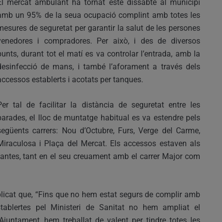
El mercat ambulant ha tornat este dissabte al municipi
amb un 95% de la seua ocupació complint amb totes les
mesures de seguretat per garantir la salut de les persones
venedores i compradores. Per això, i des de diversos
punts, durant tot el matí es va controlar l’entrada, amb la
desinfecció de mans, i també l’aforament a través dels
accessos establerts i acotats per tanques.
Per tal de facilitar la distància de seguretat entre les
parades, el lloc de muntatge habitual es va estendre pels
següents carrers: Nou d’Octubre, Furs, Verge del Carme,
Miraculosa i Plaça del Mercat. Els accessos estaven als
rvantes, tant en el seu creuament amb el carrer Major com
plicat que, “Fins que no hem estat segurs de complir amb
ablertes pel Ministeri de Sanitat no hem ampliat el
Ajuntament, hem treballat de valent per tindre totes les