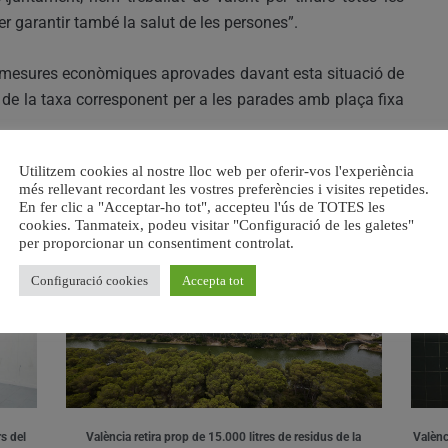
r garantir també la salut de les persones”.
e mesures econòmiques aprovades davant esta situació de
ó de la taxa corresponent per a les parades amb plaça fixa
Utilitzem cookies al nostre lloc web per oferir-vos l'experiència
més rellevant recordant les vostres preferències i visites repetides.
En fer clic a "Acceptar-ho tot", accepteu l'ús de TOTES les
RELACIONAT
cookies. Tanmateix, podeu visitar "Configuració de les galetes"
per proporcionar un consentiment controlat.
Configuració cookies
Accepta tot
s del
València retira prop de 15.000 litres de residus de la
Valènci