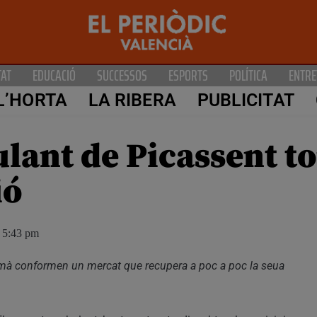
TAT
EDUCACIÓ
SUCCESSOS
ESPORTS
POLÍTICA
ENTRE
L’HORTA
LA RIBERA
PUBLICITAT
lant de Picassent to
ió
5:43 pm
 mà conformen un mercat que recupera a poc a poc la seua