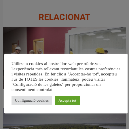
RELACIONAT
Utilitzem cookies al nostre lloc web per oferir-vos
l'experiència més rellevant recordant les vostres preferències
i visites repetides. En fer clic a "Acceptar-ho tot", accepteu
l'ús de TOTES les cookies. Tanmateix, podeu visitar
"Configuració de les galetes" per proporcionar un
consentiment controlat.
València ultima el nou centre per a persones majors del barri de Sant Antoni
Configuració cookies
Accepta tot
6 agost, 2026