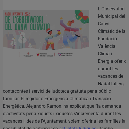
L’Observatori
Municipal del
Canvi
Climàtic de la
Fundació
València
Clima i
Energia oferix
durant les
vacances de
Nadal tallers,
contacontes i servici de ludoteca gratuïta per a públic
familiar. El regidor d’Emergència Climàtica i Transició
Energètica, Alejandro Ramon, ha explicat que “la demanda
d’activitats per a xiquets i xiquetes s’incrementa durant les
vacances i, des de l’Ajuntament, volem oferir a les famílies la
possibilitat de participar en
activitats lúdiques
i també