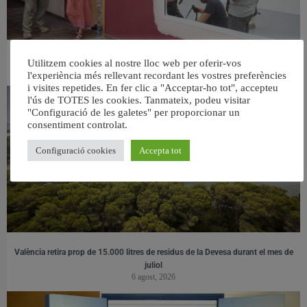
València ultima el nou centre per a persones majors del barri de Sant Antoni
Utilitzem cookies al nostre lloc web per oferir-vos
6 agost, 2026
l'experiència més rellevant recordant les vostres preferències
i visites repetides. En fer clic a "Acceptar-ho tot", accepteu
l'ús de TOTES les cookies. Tanmateix, podeu visitar
"Configuració de les galetes" per proporcionar un
consentiment controlat.
Configuració cookies
Accepta tot
València retira prop de 15.000 litres de residus de la Devesa durant el mes de
juliol
6 agost, 2026