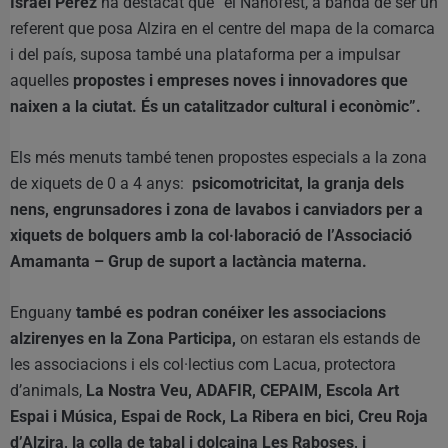
Israel Pérez
ha destacat que “el Nanofest, a banda de ser un
referent que posa Alzira en el centre del mapa de la comarca
i del país, suposa també una plataforma per a impulsar
aquelles
propostes i empreses noves i innovadores que
naixen a la ciutat. És un catalitzador cultural i econòmic”.
Els més menuts també tenen propostes especials a la zona
de xiquets de 0 a 4 anys:
psicomotricitat, la granja dels
nens, engrunsadores i zona de lavabos i canviadors per a
xiquets de bolquers amb la col·laboració de l’Associació
Amamanta – Grup de suport a lactància materna.
Enguany
també es podran conéixer les associacions
alzirenyes en la Zona Participa,
on estaran els estands de
les associacions i els col·lectius com Lacua, protectora
d’animals,
La Nostra Veu, ADAFIR, CEPAIM, Escola Art
Espai i Música, Espai de Rock, La Ribera en bici, Creu Roja
d’Alzira, la colla de tabal i dolçaina Les Raboses, i