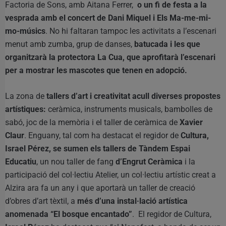
Factoria de Sons, amb Aitana Ferrer,
o un fi de festa a la
vesprada amb el concert de Dani Miquel i Els Ma-me-mi-
mo-músics
. No hi faltaran tampoc les activitats a l’escenari
menut amb zumba, grup de danses,
batucada i les que
organitzarà la protectora La Cua, que aprofitarà l’escenari
per a mostrar les mascotes que tenen en adopció.
La zona de
tallers d’art i creativitat acull diverses propostes
artístiques:
ceràmica, instruments musicals, bambolles de
sabó, joc de la memòria i el taller de ceràmica de
Xavier
Claur
. Enguany, tal com ha destacat el regidor de
Cultura,
Israel Pérez, se sumen els tallers de Tàndem Espai
Educatiu
, un nou taller de fang
d’Engrut Ceràmica
i la
participació del col·lectiu Atelier, un col·lectiu artístic creat a
Alzira ara fa un any i que aportarà un taller de creació
d’obres d’art tèxtil, a
més d’una instal·lació artística
anomenada “El bosque encantado”
. El regidor de Cultura,