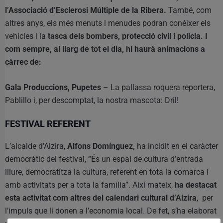
l’Associació d’Esclerosi Múltiple de la Ribera.
També, com
altres anys, els més menuts i menudes podran conéixer els
vehicles i la
tasca dels bombers, protecció civil i policia. I
com sempre, al llarg de tot el dia, hi haurà animacions a
càrrec de:
Gala Produccions, Pupetes
– La pallassa roquera reportera,
Pablillo i, per descomptat, la nostra mascota: Dril!
FESTIVAL REFERENT
L’alcalde d’Alzira,
Alfons Domínguez,
ha incidit en el caràcter
democràtic del festival, “És un espai de cultura d’entrada
lliure, democratitza la cultura, referent en tota la comarca i
amb activitats per a tota la família”. Així mateix,
ha destacat
esta activitat com altres del calendari cultural d’Alzira
, per
l’impuls que li donen a l’economia local. De fet, s’ha elaborat