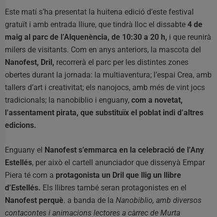
Este matí s’ha presentat la huitena edició d’este festival
gratuït i amb entrada lliure, que tindrà lloc el dissabte
4 de
maig al parc de l’Alquenència, de 10:30 a 20 h,
i que reunirà
milers de visitants. Com en anys anteriors, la mascota del
Nanofest, Dril,
recorrerà el parc per les distintes zones
obertes durant la jornada: la multiaventura; l’espai Crea, amb
tallers d’art i creativitat; els nanojocs, amb més de vint jocs
tradicionals; la nanobiblio i enguany,
com a novetat,
l’assentament pirata, que substituïx el poblat indi d’altres
edicions.
Enguany el
Nanofest s’emmarca en la celebració de l’Any
Estellés
, per això el cartell anunciador que dissenyà Empar
Piera té com a
protagonista un Dril que llig un llibre
d’Estellés.
Els llibres també seran protagonistes en el
Nanofest perquè
. a banda de la
Nanobiblio, amb diversos
contacontes i animacions lectores a càrrec de Murta