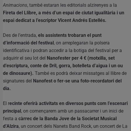
Animacions
, també estaran les editorials alzirenyes a la
Fireta del Llibre, a més d’un espai de ciutat igualitària i un
espai dedicat a l’escriptor Vicent Andrés Estellés.
Des de l’entrada,
els assistents trobaran el punt
d’informació del festival
, on arreplegaran la polsera
identificativa i podran accedir a la botiga del festival per a
adquirir el seu lot del
Nanofester per 4 € (motxilla, set
d’escriptura, conte de Dril, gorra, botelleta d’aigua i un ou
de dinosaure).
També es podrà deixar missatges al llibre de
signatures del
Nanofest o fer-se una foto-recordatori del
dia.
El r
ecinte oferirà activitats en diversos punts com l’escenari
principal
, on començarem amb un passacarrer i un inici de
festa a
càrrec de la Banda Jove de la Societat Musical
d’Alzira
, un concert dels Nanets Band Rock, un concert de La